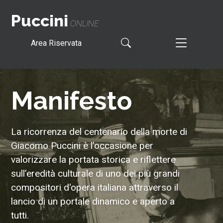
Puccini
ONLINE
Area Riservata
Manifesto
La ricorrenza del centenario della morte di
Giacomo Puccini è l’occasione per
valorizzare la portata storica e riflettere
sull’eredità culturale di uno dei più grandi
compositori d'opera italiana attraverso il
lancio di un portale dinamico e aperto a
tutti.