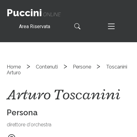
Puccini
ONLINE
Area Riservata
>
>
>
Home
Contenuti
Persone
Toscanini
Arturo
Arturo Toscanini
Persona
direttore d'orchestra