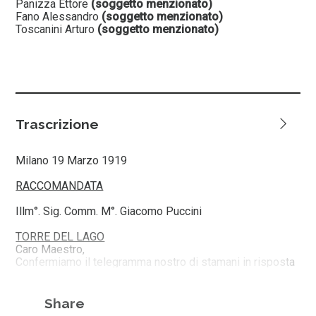
Panizza Ettore
(soggetto menzionato)
Fano Alessandro
(soggetto menzionato)
Toscanini Arturo
(soggetto menzionato)
Trascrizione
Milano 19 Marzo 1919
RACCOMANDATA
Illm°. Sig. Comm. M°. Giacomo Puccini
TORRE DEL LAGO
Caro Maestro,
Confermiamo il telegramma nostro di stamani in risposta
al Suo di ieri.
La scrittura del M°. Toscanini al Covent Garden è sfumata,
essendo nate delle divergenze tre il Maestro e la
Share
Direzione del teatro. Così è esaurita la questione che La