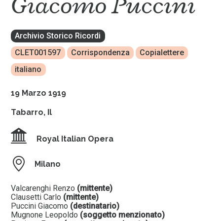
Giacomo Puccini
Archivio Storico Ricordi
CLET001597
Corrispondenza
Copialettere
italiano
19 Marzo 1919
Tabarro, Il
Royal Italian Opera
Milano
Valcarenghi Renzo
(mittente)
Clausetti Carlo
(mittente)
Puccini Giacomo
(destinatario)
Mugnone Leopoldo
(soggetto menzionato)