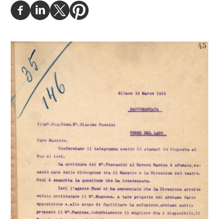
interessava.
Ieri l'agente Fano ci ha annunziato che la Direzione
avrebbe voluto scritturare il M°. Mugnone. A tale progetto
noi abbiamo fatto opposizione e, allo scopo di facilitare
la soluzione, abbiamo subito proposto il M°.Panizza,
indubbiamente il miglio fra i disponibili. Il Fano ha
telegrafato al Sig. Higgins: appena vi sarà una risposta,
gliela faremo sapere. Così pure La informeremo circa gli
artisti appena avremo delle notizie concrete.
Siamo in viva attesa delle pagine della riduzione canto
del
Tabarro
, senza le quali è impossibile procedere nel
lavoro di copisteria e incisoria, come Le abbiamo
telegrafato.
Voglia gradire, illustre Maestro, i nostri più cordiali saluti
G. Ricordi & C.
I GERENTI
Renzo Valcarenghi
Carlo Clausetti