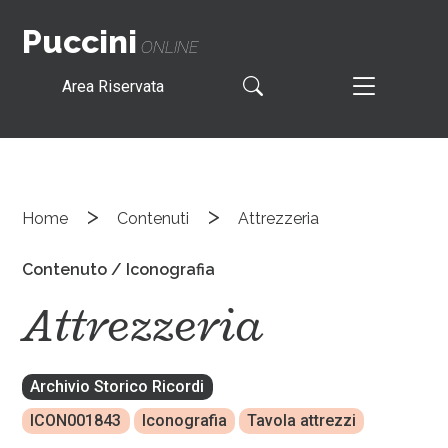
Puccini
ONLINE
Area Riservata
>
>
Home
Contenuti
Attrezzeria
Contenuto / Iconografia
Attrezzeria
Archivio Storico Ricordi
ICON001843
Iconografia
Tavola attrezzi