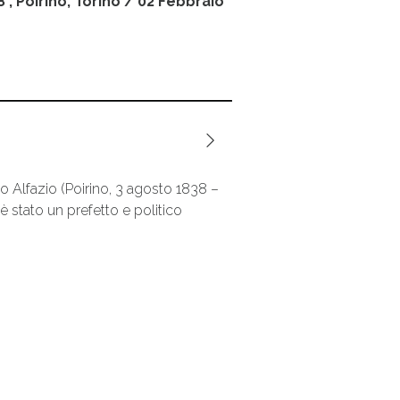
8
, Poirino, Torino /
02 Febbraio
 Alfazio (Poirino, 3 agosto 1838 –
 è stato un prefetto e politico