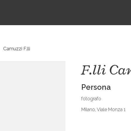
Camuzzi F.lli
F.lli C
Persona
fotografo
Milano, Viale Monza 1