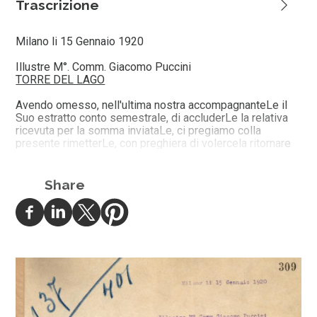
Trascrizione
Milano li 15 Gennaio 1920
Illustre M°. Comm. Giacomo Puccini
TORRE DEL LAGO
Avendo omesso, nell'ultima nostra accompagnanteLe il
Suo estratto conto semestrale, di accluderLe la relativa
ricevuta per la somma inviataLe, ci pregiamo colla
presente rimetterLe, con preghiera di volercela ritornare
firmata, l'acclusa quitanza che passeremo agli archivii per
regolarità amministrativa.
Ci è gradito l'incontro per inviarLe, Illustre Maestro, i
Share
nostri più devoti saluti.
G. RICORDI & C.
I GERENTI
Renzo Valcarenghi
Carlo Clausetti
1 Allgato.