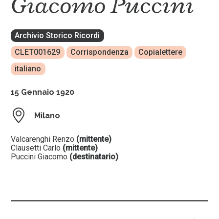
Giacomo Puccini
Archivio Storico Ricordi
CLET001629
Corrispondenza
Copialettere
italiano
15 Gennaio 1920
Milano
Valcarenghi Renzo
(mittente)
Clausetti Carlo
(mittente)
Puccini Giacomo
(destinatario)