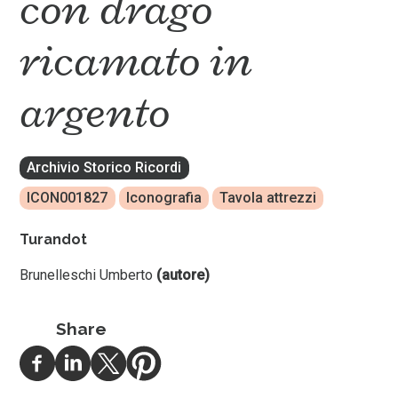
con drago
ricamato in
argento
Archivio Storico Ricordi
ICON001827
Iconografia
Tavola attrezzi
Turandot
Brunelleschi Umberto
(autore)
Share