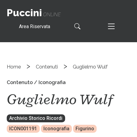
Puccini
ONLINE
Area Riservata
>
>
Home
Contenuti
Guglielmo Wulf
Contenuto / Iconografia
Guglielmo Wulf
Archivio Storico Ricordi
ICON001191
Iconografia
Figurino