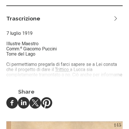
Trascrizione
7 luglio 1919
Illustre Maestro
e
Comm.
Giacomo Puccini
Torre del Lago
Ci permettiamo pregarla di farci sapere se a Lei consta
che il progetto di dare il
Trittico
a Lucca sia
completamente tramontato o no. Ciò anche per informarne
il M°. Bavagnoli il quale era stato in trattativa e poi non ne
seppe più nulla.
Ella avrà ricevuto il telegramma del M° Bavagnoli col
Share
resoconto della prova delle campane. A giorni si farà una
udizione di tutto il concerto delle campane al completo.
Voglia gradire i nostri più cordiali saluti
G. RICORDI & C.
Un Gerente Un Procuratore
Renzo Valcarenghi A Colombo