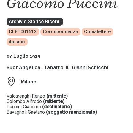
Giacomo Puccini
Archivio Storico Ricordi
CLET001612
Corrispondenza
Copialettere
italiano
07 Luglio 1919
Suor Angelica
,
Tabarro, Il
,
Gianni Schicchi
Milano
Valcarenghi Renzo
(mittente)
Colombo Alfredo
(mittente)
Puccini Giacomo
(destinatario)
Bavagnoli Gaetano
(soggetto menzionato)