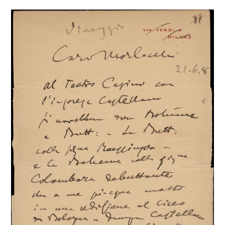
opera.
Guardi di combinare così.
Saluti suo aff
G Puccini