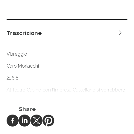
Trascrizione
Viareggio
Caro Morlacchi
21.6.8
Al Teatro Casino con l'impresa Castellano si vorrebbero
[r]
[r]
na
dare Bohème
e Butt
:. La Butt: colla sig
[*******] - e la
na
Boheme colla sig
Colombara debuttante che a me
Share
piacque molto in una edizione nel liceo di Bologna -
dunque Castellano mi dice che 3000 lire per spartito gli
[r]
sembra un pò troppo - Il Sig Tito
mi dice che al
massimo si può scendere di poco - forse 2500 per