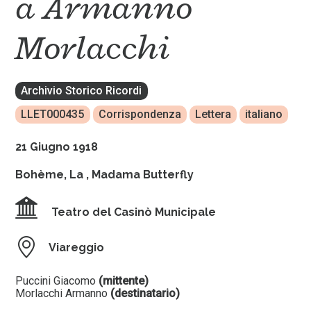
a Armanno
Morlacchi
Archivio Storico Ricordi
LLET000435
Corrispondenza
Lettera
italiano
21 Giugno 1918
Bohème, La
,
Madama Butterfly
Teatro del Casinò Municipale
Viareggio
Puccini Giacomo
(mittente)
Morlacchi Armanno
(destinatario)