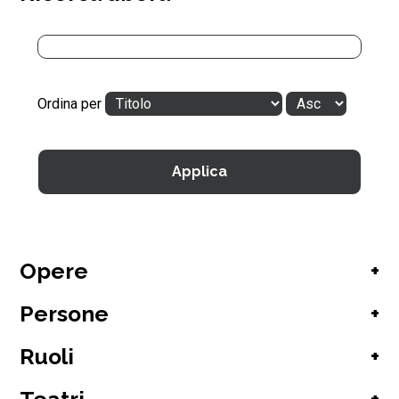
Ordina per
Opere
+
Persone
+
Ruoli
+
Asrael
(1)