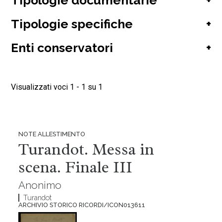
Tipologie documentarie
+
Clausetti Carlo
(-)
Tipologie specifiche
+
(1)
autore
Enti conservatori
+
(1)
soggetto menzionato
(1)
Iconografia
(-)
(1)
Visualizzati voci 1 - 1 su 1
Note allestimento
(1)
Archivio Storico Ricordi
(1)
NOTE ALLESTIMENTO
Turandot. Messa in
scena. Finale III
Anonimo
Turandot
ARCHIVIO STORICO RICORDI/ICON013611