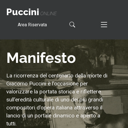
Puccini
ONLINE
Area Riservata
Manifesto
La ricorrenza del centenario della morte di
Giacomo Puccini è l’occasione per
valorizzare la portata storica e riflettere
sull’eredità culturale di uno dei più grandi
compositori d'opera italiana attraverso il
lancio di un portale dinamico e aperto a
tutti.