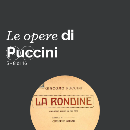
Le opere
di
Puccini
Pagina
‹‹
Pagina
››
precedente
successiva
5 - 8 di 16