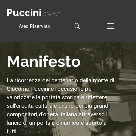
Puccini
ONLINE
Area Riservata
Manifesto
La ricorrenza del centenario della morte di
Giacomo Puccini è l’occasione per
valorizzare la portata storica e riflettere
sull’eredità culturale di uno dei più grandi
compositori d'opera italiana attraverso il
lancio di un portale dinamico e aperto a
tutti.