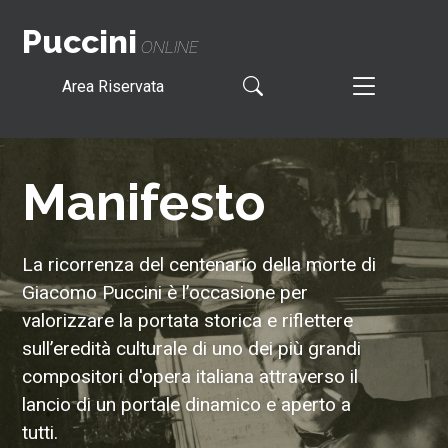
Puccini
ONLINE
Area Riservata
Manifesto
La ricorrenza del centenario della morte di
Giacomo Puccini è l’occasione per
valorizzare la portata storica e riflettere
sull’eredità culturale di uno dei più grandi
compositori d'opera italiana attraverso il
lancio di un portale dinamico e aperto a
tutti.